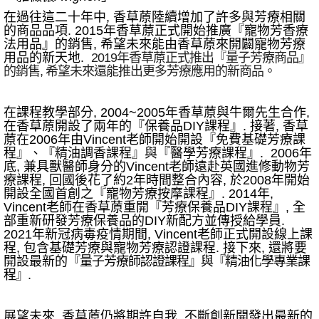
在過往這二十年中, 香草蒝陸續增加了許多與芳療相關
的商品品項. 2015年香草蒝正式開始推廣『寵物芳香療
法用品』的銷售, 希望未來能由香草蒝來開闢寵物芳療
用品的新天地.
2019年香草蒝正式推出『量子芳療商品』
的銷售, 希望未來還能推出更多芳療應用的新商品
。
在課程教學部分, 2004~2005年香草蒝與牛爾先生合作,
在香草蒝開設了兩年的『保養品DIY課程』. 接著, 香草
蒝在2006年由Vincent老師開始開設『免費基礎芳療課
程』、『精油調香課程』與『醫學芳療課程』. 2006年
底, 兼具獸醫師身分的Vincent老師遠赴英國進修動物芳
療課程, 回國後花了約2年時間整合內容, 於2008年開始
開設全國首創之『寵物芳療按摩課程』. 2014年,
Vincent老師在香草蒝重開『芳療保養品DIY課程』, 全
部重新研發芳療保養品的DIY新配方並傳授給學員.
2021年新冠病毒疫情期間, Vincent老師正式開設線上課
程, 包含基礎芳療與寵物芳療認證課程. 接下來, 還將要
開設最新的
『量子芳療師認證課程』與
『精油化學專業課
程』.
展望未來, 香草蒝仍將期許自我, 不斷創新開發出最新的