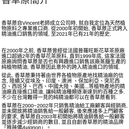
香草蒝自Vincent老師成立公司時, 就自我定位為天然植
物原料之專業進口商. 從2000年初開始, 香草蒝正式跨入
精油進口銷售的領域, 至2021年已有21年的歷史.
在2000年之前, 香草蒝曾經從法國普羅旺斯花草茶原廠
進口超過2年的香草花茶原料, 直到1999年底, 這家法國
原廠詢問香草蒝是否也有興趣進口銷售該廠蒸餾生產的
純植物精油, 香草蒝因此意外的跨入精油進口的領域.
從此, 香草蒝秉持著由世界各植物原產地找精油廠的信
念, 陸續又從埃及、印度、澳洲 、保加利亞、突尼西
亞、西班牙、巴西、中國大陸、美國...等植物產地的精
油廠直接進口精油, 讓純精油種類逐漸達到約百種之多.
不少在台灣難得一見的純精油都可以在香草蒝看到.
香草蒝在2000~2002年只銷售精油給工廠顧客與經銷商,
並未開放將精油銷售給一般顧客, 後來應諸多上門顧客
的要求, 香草蒝自2003年初開始將精油銷售給一般顧客
並逐步減少經銷商的數目, 並且自創香草蒝的精油品牌
「雅薇儂
Avignon
」
。