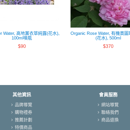
der Water, 高地薰衣草純露(花水),
Organic Rose Water, 有機
100ml噴瓶
(花水), 500ml
$90
$370
其他資訊
會員服務
品牌導覽
網站導覽
購物禮券
聯絡我們
推薦計劃
商品退換
特價商品