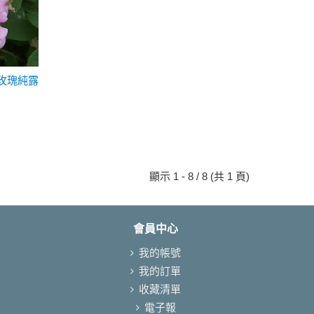
奧圖玫瑰純露
顯示 1 - 8 / 8 (共 1 頁)
會員中心
我的帳號
我的訂單
收藏清單
電子報